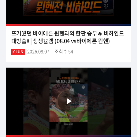
뜨거웠던 바이에른 뮌헨과의 한판 승부🔥 비하인드
대방출‼️ | 생생뀰캠 (08.04 vs바이에른 뮌헨)
2026.08.07
조회수 54
CLUB