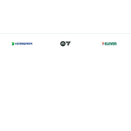
T
02-2002-0702
A
서울 종로구 경희궁길 46 축구회관 5층
Family Sites
Copyright 2021 © K LEAGUE. All right reserved.
개인정보처리방침
I
이용약관
I
경력증명서발급
I
찾아오시는 길