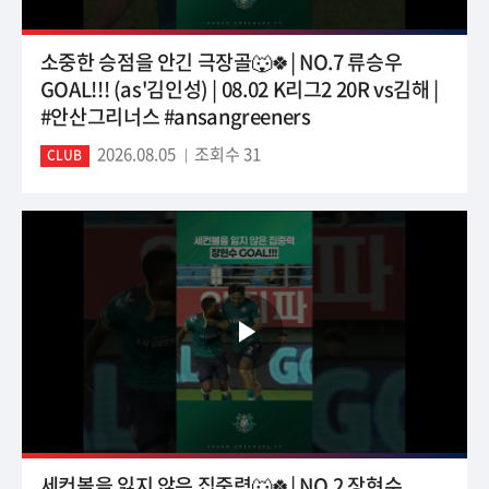
소중한 승점을 안긴 극장골🐺🍀| NO.7 류승우
GOAL!!! (as'김인성) | 08.02 K리그2 20R vs김해 |
#안산그리너스 #ansangreeners
2026.08.05
조회수 31
CLUB
세컨볼을 잃지 않은 집중력🐺🍀| NO.2 장현수