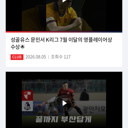
성골유스 문민서 K리그 7월 이달의 영플레이어상
수상🌟
2026.08.05
조회수 117
CLUB