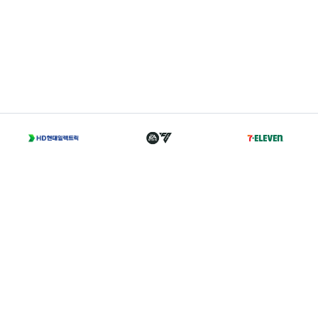
T
02-2002-0702
A
서울 종로구 경희궁길 46 축구회관 5층
Family Sites