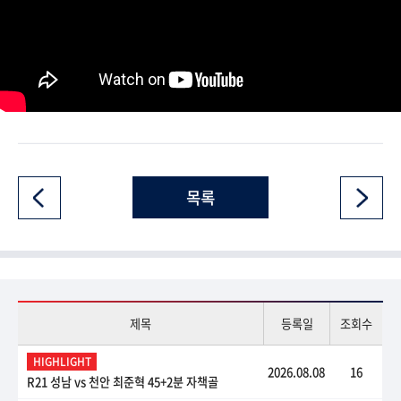
목록
제목
등록일
조회수
HIGHLIGHT
2026.08.08
16
R21 성남 vs 천안 최준혁 45+2분 자책골