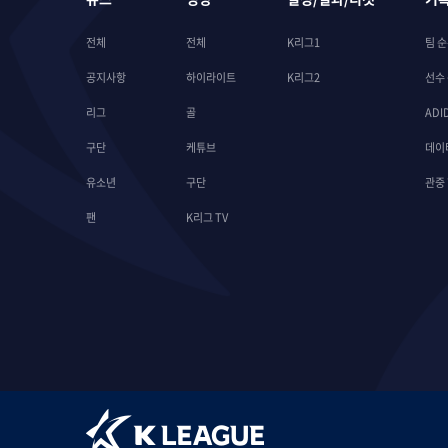
전체
전체
K리그1
팀 
공지사항
하이라이트
K리그2
선수
리그
골
ADI
구단
케튜브
데이
유소년
구단
관중
팬
K리그 TV