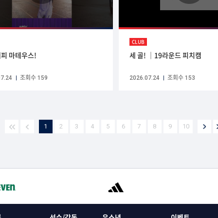
CLUB
피 마테우스!
세 골! ｜19라운드 피치캠
7.24
조회수 159
2026.07.24
조회수 153
1
2
3
4
5
6
7
8
9
10
록
선수/감독
유소년
이벤트