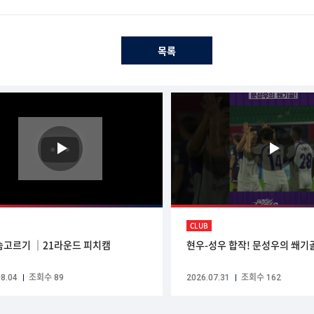
목록
CLUB
숨고르기 ｜21라운드 피치캠
현우-성우 합작! 문성우의 쐐기
8.04
조회수 89
2026.07.31
조회수 162