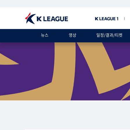
뉴스
영상
일정/결과/티켓