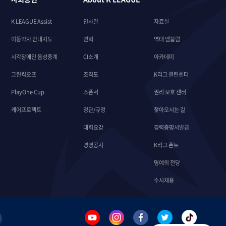
K LEAGUE Assist
인사말
자료실
이동약자 안내지도
연혁
역대 엠블럼
시각장애인 음성중계
CI소개
아카데미
그린킥오프
조직도
K리그 클린센터
PlayOne Cup
스폰서
권리 보호 센터
케어프로젝트
정관/규정
찾아오시는 길
대회요강
경력증명서발급
경영공시
K리그 폰트
명예의 전당
수시채용