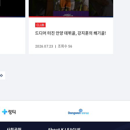
CLUB
드디어 터진 안양 데뷔골, 강지훈의 쐐기골!
2026.07.23
조회수 56
사회공헌
About K LEAGUE