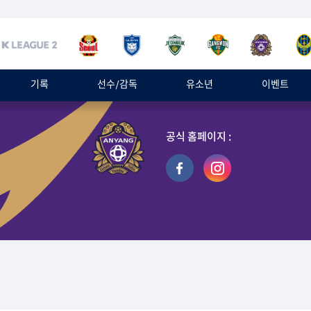
기록
선수/감독
유소년
이벤트
공식 홈페이지 :