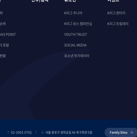
순위
K리그 주니어
K리그 판타지
 순위
K리그 유스 챔피언십
K리그 트립데이
DAS POINT
YOUTH TRUST
터 포털
SOCIAL MEDIA
 현황
유소년 부가데이터
T
02-2002-0702
A
서울 종로구 경희궁길 46 축구회관 5층
Family Sites