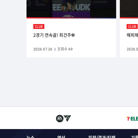
CLUB
CLUB
2경기 연속골! 최건주⚽️
해피해
2026.07.26
조회수 69
2026.0
뉴스
영상
일정/결과/티켓
기