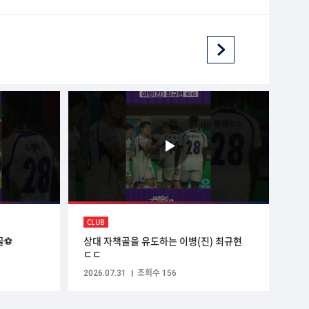
CLUB
골⚽
상대 자책골을 유도하는 이병(진) 최규현
ㄷㄷ
2026.07.31
조회수 156