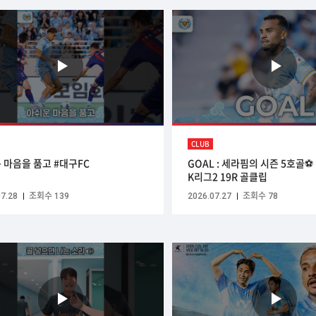
CLUB
 마음을 품고 #대구FC
GOAL : 세라핌의 시즌 5호골⚽ 
K리그2 19R 골클립
7.28
조회수 139
2026.07.27
조회수 78