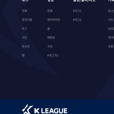
전체
전체
K리그1
팀 
공지사항
하이라이트
K리그2
선수
리그
골
ADI
구단
케튜브
데이
유소년
구단
관중
팬
K리그 TV