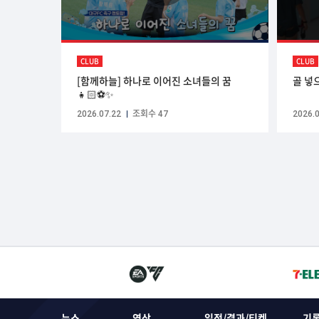
CLUB
CLUB
[함께하늘] 하나로 이어진 소녀들의 꿈
골 넣
👧🏻⚽✨
2026.07.22
조회수 47
2026.0
뉴스
영상
일정/결과/티켓
기