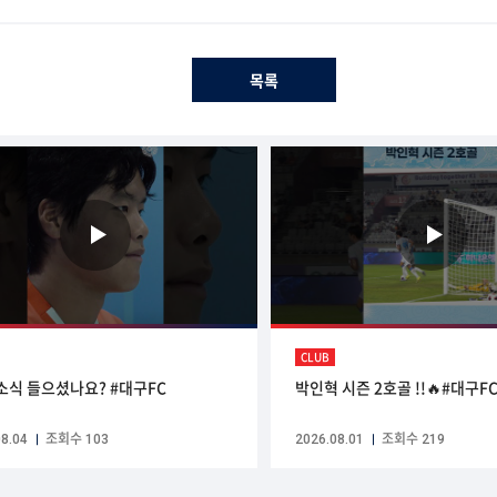
목록
CLUB
그 소식 들으셨나요? #대구FC
박인혁 시즌 2호골 !!🔥#대구F
8.04
조회수 103
2026.08.01
조회수 219