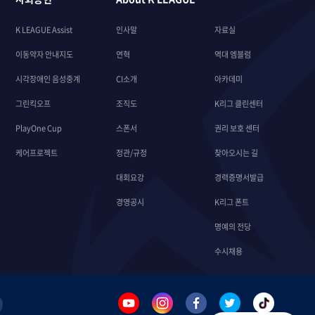
K LEAGUE Assist
인사말
자료실
이동약자 안내지도
연혁
역대 엠블럼
시각장애인 음성중계
CI소개
아카데미
그린킥오프
조직도
K리그 클린센터
PlayOne Cup
스폰서
권리 보호 센터
케어프로젝트
정관/규정
찾아오시는 길
대회요강
경력증명서발급
경영공시
K리그 폰트
명예의 전당
수시채용