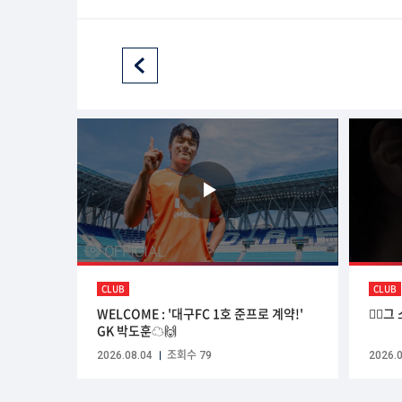
CLUB
CLUB
WELCOME : '대구FC 1호 준프로 계약!'
☝🏻
GK 박도훈☁🙌
2026.08.04
조회수 79
2026.0