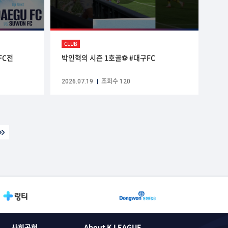
CLUB
FC전
박인혁의 시즌 1호골⚽️ #대구FC
2026.07.19
조회수 120
사회공헌
About K LEAGUE