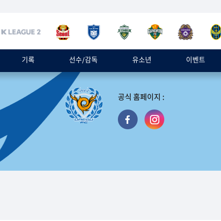
기록
선수/감독
유소년
이벤트
공식 홈페이지 :