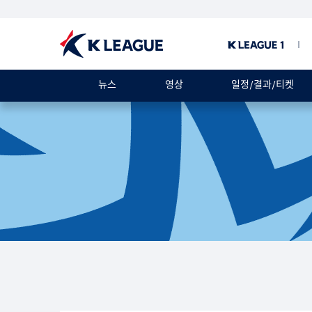
뉴스
영상
일정/결과/티켓