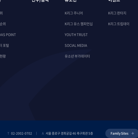
순위
K리그 주니어
K리그 판타지
 순위
K리그 유스 챔피언십
K리그 트립데이
DAS POINT
YOUTH TRUST
터 포털
SOCIAL MEDIA
 현황
유소년 부가데이터
T
02-2002-0702
A
서울 종로구 경희궁길 46 축구회관 5층
Family Sites