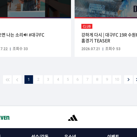
CLUB
으면 나는 소리🔊 #대구FC
강하게 다시 | 대구FC 19R 수원
홈경기 TEASER
7.22
조회수 33
2026.07.21
조회수 53
1
2
3
4
5
6
7
8
9
10
록
선수/감독
유소년
이벤트