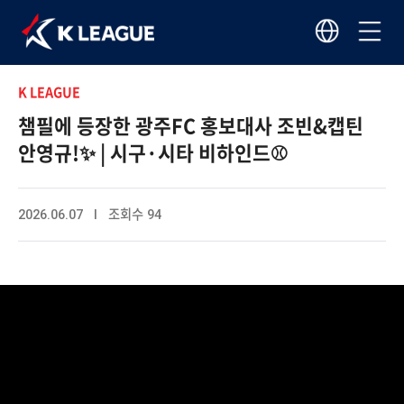
K LEAGUE
챔필에 등장한 광주FC 홍보대사 조빈&캡틴
안영규!✨ | 시구·시타 비하인드⚾️
2026.06.07 I 조회수 94