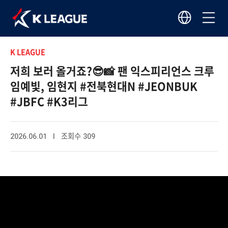
K LEAGUE
저희 보러 올거죠?😎📸 팬 익스피리언스 크루
임예빛, 임현지 #전북현대N #JEONBUK
#JBFC #K3리그
2026.06.01 I 조회수 309