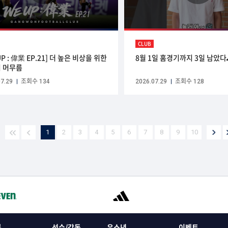
CLUB
UP : 偉業 EP.21] 더 높은 비상을 위한
8월 1일 홈경기까지 3일 남았다
 머무름
7.29
조회수 134
2026.07.29
조회수 128
1
2
3
4
5
6
7
8
9
10
록
선수/감독
유소년
이벤트