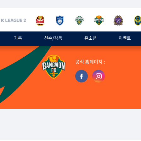
기록
선수/감독
유소년
이벤트
공식 홈페이지 :