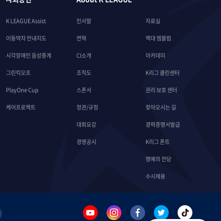
K LEAGUE Assist
인사말
자료실
이동약자 안내지도
연혁
역대 엠블럼
시각장애인 음성중계
CI소개
아카데미
그린킥오프
조직도
K리그 클린센터
PlayOne Cup
스폰서
권리 보호 센터
케어프로젝트
정관/규정
찾아오시는 길
대회요강
경력증명서발급
경영공시
K리그 폰트
명예의 전당
수시채용