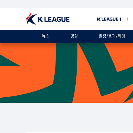
뉴스
영상
일정/결과/티켓