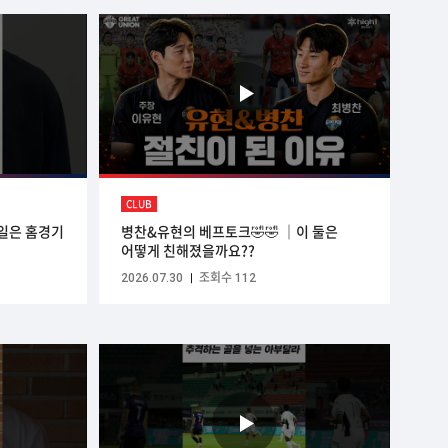
CLUB
일은 홈경기
병찬&유현의 베프토크🤣🤣 ｜이 둘은
어떻게 친해졌을까요??
2026.07.30
조회수 112