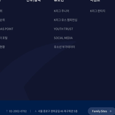
순위
K리그 주니어
K리그 판타지
 순위
K리그 유스 챔피언십
DAS POINT
YOUTH TRUST
터 포털
SOCIAL MEDIA
 현황
유소년 부가데이터
T
02-2002-0702
A
서울 종로구 경희궁길 46 축구회관 5층
Family Sites