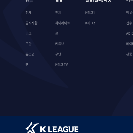
전체
전체
K리그1
팀 
공지사항
하이라이트
K리그2
선수
리그
골
ADI
구단
케튜브
데이
유소년
구단
관중
팬
K리그 TV