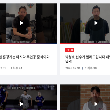
CLUB
1일 홈경기는 마지막 주인공 준석이와
박청효 선수가 알려드립니다 내

날📢
7.31
조회수 44
2026.07.31
조회수 30