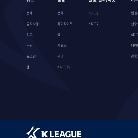
전체
전체
K리그1
팀 
공지사항
하이라이트
K리그2
선수
리그
골
ADI
구단
케튜브
데이
유소년
구단
관중
팬
K리그 TV