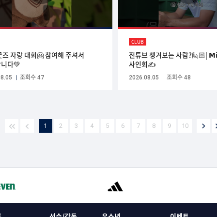
CLUB
굿즈 자랑 대회🤗 참여해 주셔서
전튜브 챙겨보는 사람?🙋🏻| 𝗠𝗶𝘀
니다💚
사인회✍️
8.05
조회수 47
2026.08.05
조회수 48
1
2
3
4
5
6
7
8
9
10
록
선수/감독
유소년
이벤트