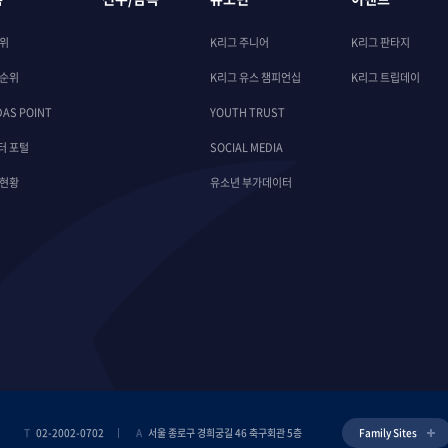
순위
K리그 주니어
K리그 판타지
 순위
K리그 유스 챔피언십
K리그 트립데이
DAS POINT
YOUTH TRUST
터 포털
SOCIAL MEDIA
 현황
유소년 부가데이터
T
02-2002-0702
A
서울 종로구 경희궁길 46 축구회관 5층
Family Sites