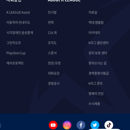
K LEAGUE Assist
인사말
자료실
이동약자 안내지도
연혁
역대 엠블럼
시각장애인 음성중계
CI소개
아카데미
그린킥오프
조직도
K리그 클린센터
PlayOne Cup
스폰서
권리 보호 센터
케어프로젝트
정관/규정
찾아오시는 길
대회요강
경력증명서발급
경영공시
K리그 폰트
명예의 전당
수시채용