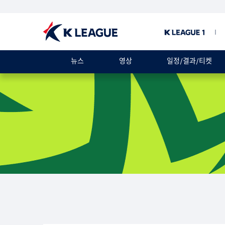
뉴스
영상
일정/결과/티켓