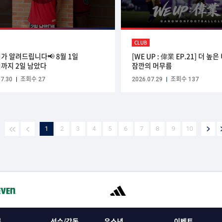
CLUB
가 알려드립니다📢 8월 1일
[WE UP : 偉業 EP.21] 더 높
까지 2일 남았다
잠깐의 머무름
7.30
조회수 27
2026.07.29
조회수 137
1
2
3
4
5
6
7
8
9
10
록
선수/감독
유소년
이벤트