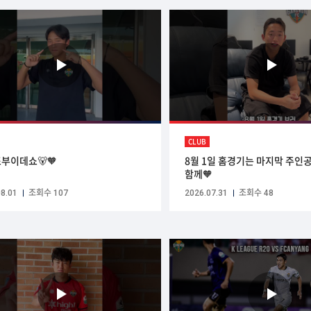
CLUB
부이데쇼🐻🧡
8월 1일 홈경기는 마지막 주인
함께🧡
8.01
조회수 107
2026.07.31
조회수 48