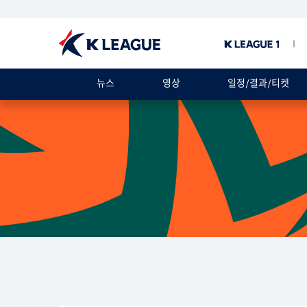
뉴스
영상
일정/결과/티켓