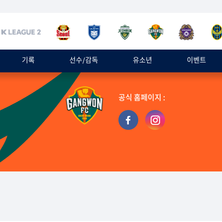
기록
선수/감독
유소년
이벤트
공식 홈페이지 :