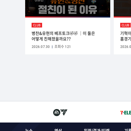
CLUB
CLUB
병찬&유현의 베프토크🤣🤣 ｜이 둘은
기혁이
어떻게 친해졌을까요??
홈경기
2026.07.30
조회수 121
2026.0
뉴스
영상
일정/결과/티켓
기