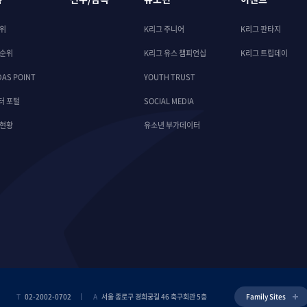
순위
K리그 주니어
K리그 판타지
 순위
K리그 유스 챔피언십
K리그 트립데이
DAS POINT
YOUTH TRUST
터 포털
SOCIAL MEDIA
 현황
유소년 부가데이터
T
02-2002-0702
A
서울 종로구 경희궁길 46 축구회관 5층
Family Sites