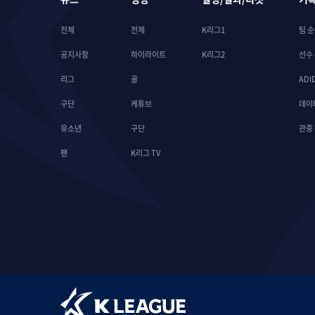
전체
전체
K리그1
팀 
공지사항
하이라이트
K리그2
선수
리그
골
ADI
구단
케튜브
데이
유소년
구단
관중
팬
K리그 TV