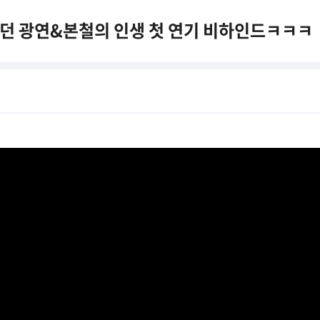
었던 광연&본철의 인생 첫 연기 비하인드ㅋㅋㅋ