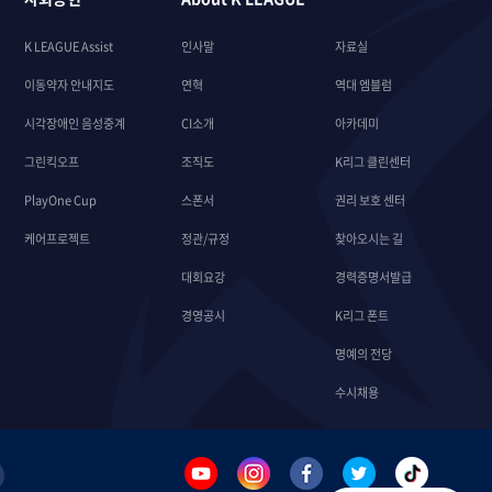
K LEAGUE Assist
인사말
자료실
이동약자 안내지도
연혁
역대 엠블럼
시각장애인 음성중계
CI소개
아카데미
그린킥오프
조직도
K리그 클린센터
PlayOne Cup
스폰서
권리 보호 센터
케어프로젝트
정관/규정
찾아오시는 길
대회요강
경력증명서발급
경영공시
K리그 폰트
명예의 전당
수시채용