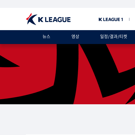
뉴스
영상
일정/결과/티켓