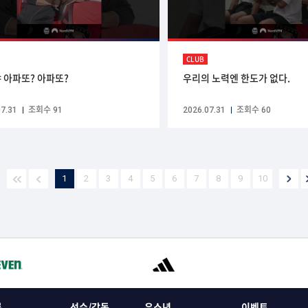
CLUB
 아파또? 아파또?
우리의 노력엔 한도가 없다.
7.31
조회수 91
2026.07.31
조회수 60
1
2
3
4
5
6
7
8
9
10
록
선수/감독
유소년
이벤트