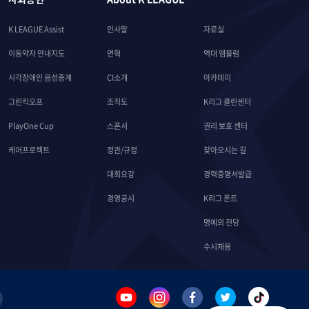
K LEAGUE Assist
인사말
자료실
이동약자 안내지도
연혁
역대 엠블럼
시각장애인 음성중계
CI소개
아카데미
그린킥오프
조직도
K리그 클린센터
PlayOne Cup
스폰서
권리 보호 센터
케어프로젝트
정관/규정
찾아오시는 길
대회요강
경력증명서발급
경영공시
K리그 폰트
명예의 전당
수시채용