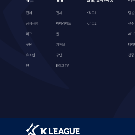
전체
전체
K리그1
팀 
공지사항
하이라이트
K리그2
선수
리그
골
ADI
구단
케튜브
데이
유소년
구단
관중
팬
K리그 TV