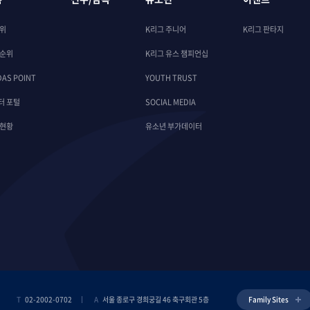
순위
K리그 주니어
K리그 판타지
 순위
K리그 유스 챔피언십
DAS POINT
YOUTH TRUST
터 포털
SOCIAL MEDIA
 현황
유소년 부가데이터
T
02-2002-0702
A
서울 종로구 경희궁길 46 축구회관 5층
Family Sites