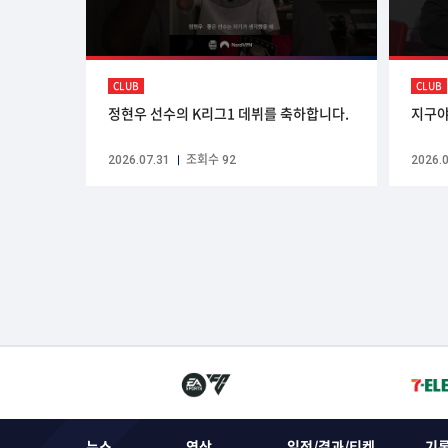
CLUB
CLUB
정현우 선수의 K리그1 데뷔를 축하합니다.
지구야
2026.07.31
조회수 92
2026.0
뉴스
영상
일정/결과/티켓
기