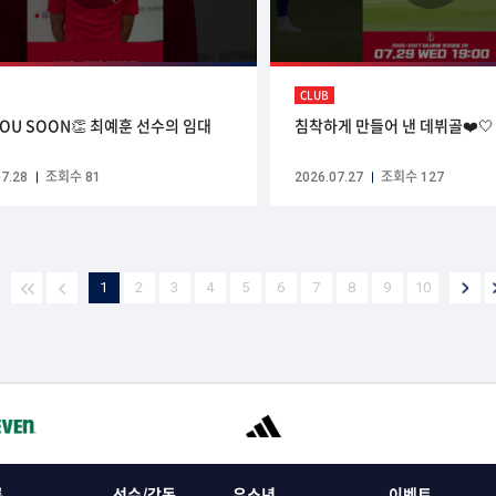
CLUB
YOU SOON👏 최예훈 선수의 임대
침착하게 만들어 낸 데뷔골❤️🤍
7.28
조회수 81
2026.07.27
조회수 127
1
2
3
4
5
6
7
8
9
10
록
선수/감독
유소년
이벤트