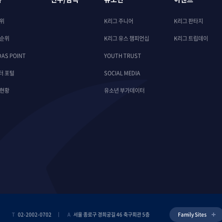
순위
K리그 주니어
K리그 판타지
 순위
K리그 유스 챔피언십
K리그 트립데이
DAS POINT
YOUTH TRUST
터 포털
SOCIAL MEDIA
 현황
유소년 부가데이터
T
02-2002-0702
A
서울 종로구 경희궁길 46 축구회관 5층
Family Sites