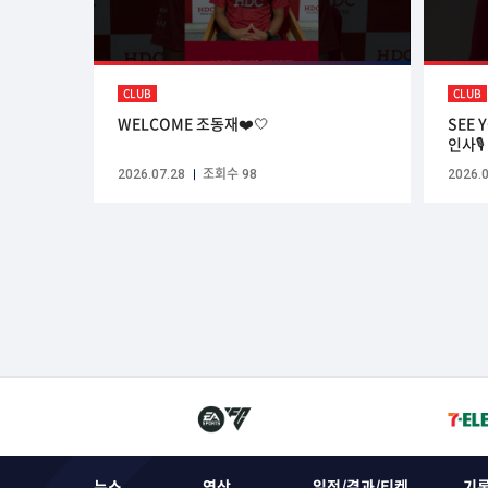
CLUB
CLUB
WELCOME 조동재❤️🤍
SEE 
인사🎙️
2026.07.28
조회수 98
2026.0
뉴스
영상
일정/결과/티켓
기