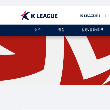
뉴스
영상
일정/결과/티켓