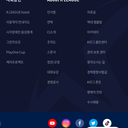
K LEAGUE Assist
인사말
자료실
이동약자 안내지도
연혁
역대 엠블럼
시각장애인 음성중계
CI소개
아카데미
그린킥오프
조직도
K리그 클린센터
PlayOne Cup
스폰서
권리 보호 센터
케어프로젝트
정관/규정
찾아오시는 길
대회요강
경력증명서발급
경영공시
K리그 폰트
명예의 전당
수시채용