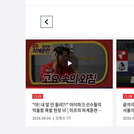
CLUB
CLUB
"야! 내 말 안 들려?!" 아이파크 선수들의
끝까지
억울함 폭발 현장 🤣 | 미프의 하계훈련
서울이
EP.2
2026.08.06
조회수 77
2026.0