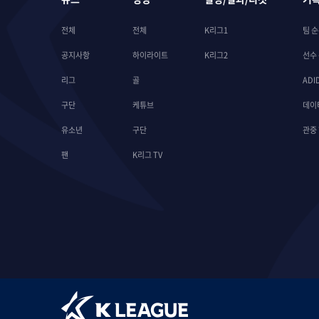
전체
전체
K리그1
팀 
공지사항
하이라이트
K리그2
선수
리그
골
ADI
구단
케튜브
데이
유소년
구단
관중
팬
K리그 TV