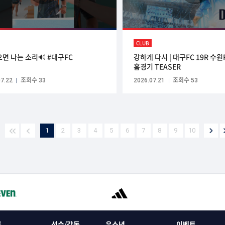
CLUB
으면 나는 소리🔊 #대구FC
강하게 다시 | 대구FC 19R 수원
홈경기 TEASER
7.22
조회수 33
2026.07.21
조회수 53
1
2
3
4
5
6
7
8
9
10
록
선수/감독
유소년
이벤트