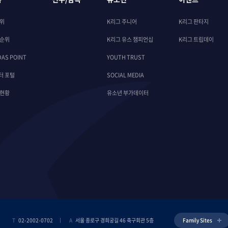
순위
K리그 주니어
K리그 판타지
 순위
K리그 유스 챔피언십
K리그 트립데이
DAS POINT
YOUTH TRUST
터 포털
SOCIAL MEDIA
 현황
유소년 부가데이터
T
02-2002-0702
A
서울 종로구 경희궁길 46 축구회관 5층
Family Sites