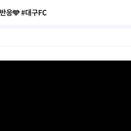
반응🩵 #대구FC