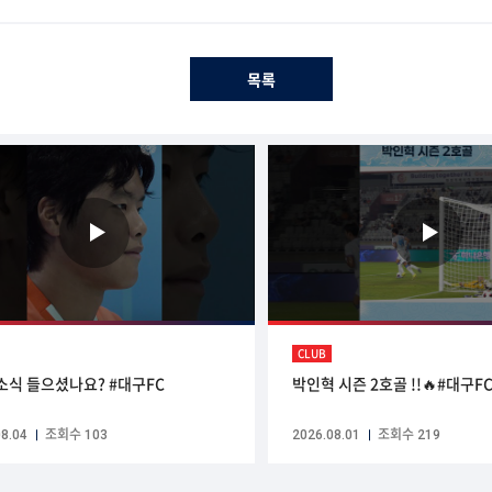
목록
CLUB
그 소식 들으셨나요? #대구FC
박인혁 시즌 2호골 !!🔥#대구F
8.04
조회수 103
2026.08.01
조회수 219