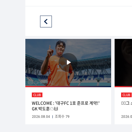
CLUB
CLUB
WELCOME : '대구FC 1호 준프로 계약!'
☝🏻
GK 박도훈☁🙌
2026.08.04
조회수 79
2026.0