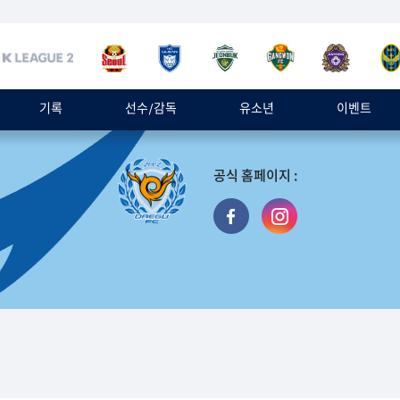
기록
선수/감독
유소년
이벤트
공식 홈페이지 :