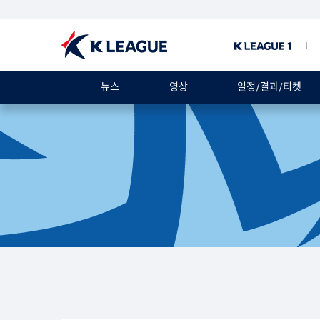
뉴스
영상
일정/결과/티켓