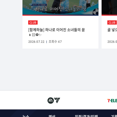
CLUB
CLUB
[함께하늘] 하나로 이어진 소녀들의 꿈
골 넣
👧🏻⚽✨
2026.07.22
조회수 47
2026.0
뉴스
영상
일정/결과/티켓
기