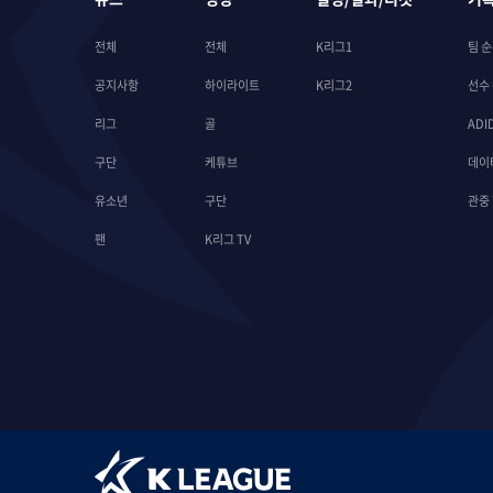
전체
전체
K리그1
팀 
공지사항
하이라이트
K리그2
선수
리그
골
ADI
구단
케튜브
데이
유소년
구단
관중
팬
K리그 TV