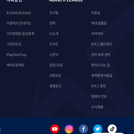
K LEAGUE Assist
인사말
자료실
이동약자 안내지도
연혁
역대 엠블럼
시각장애인 음성중계
CI소개
아카데미
그린킥오프
조직도
K리그 클린센터
PlayOne Cup
스폰서
권리 보호 센터
케어프로젝트
정관/규정
찾아오시는 길
대회요강
경력증명서발급
경영공시
K리그 폰트
명예의 전당
수시채용