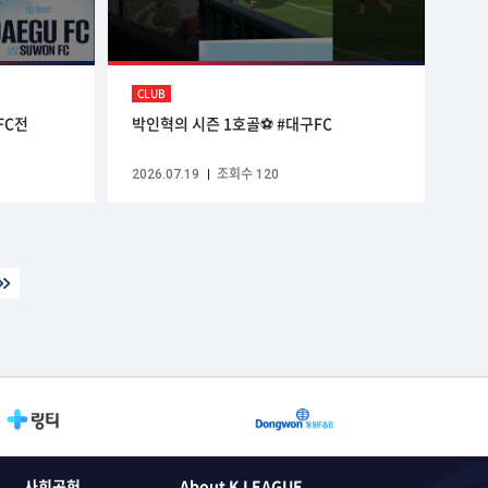
CLUB
FC전
박인혁의 시즌 1호골⚽️ #대구FC
2026.07.19
조회수 120
사회공헌
About K LEAGUE