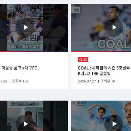
CLUB
 마음을 품고 #대구FC
GOAL : 세라핌의 시즌 5호골⚽ 
K리그2 19R 골클립
7.28
조회수 139
2026.07.27
조회수 78