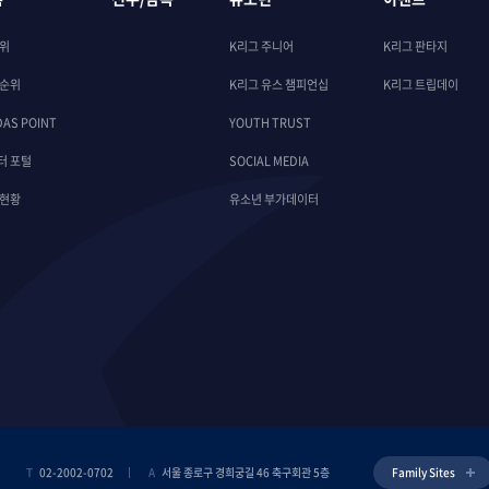
순위
K리그 주니어
K리그 판타지
 순위
K리그 유스 챔피언십
K리그 트립데이
DAS POINT
YOUTH TRUST
터 포털
SOCIAL MEDIA
 현황
유소년 부가데이터
T
02-2002-0702
A
서울 종로구 경희궁길 46 축구회관 5층
Family Sites