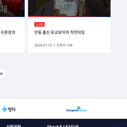
CLUB
항 수문장의
안동 출신 유교보이의 작전타임
2026.07.15
조회수 148
사회공헌
About K LEAGUE