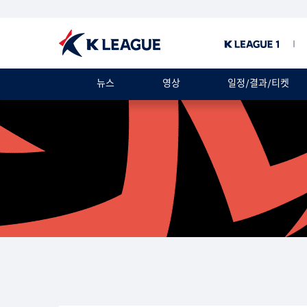
뉴스
영상
일정/결과/티켓