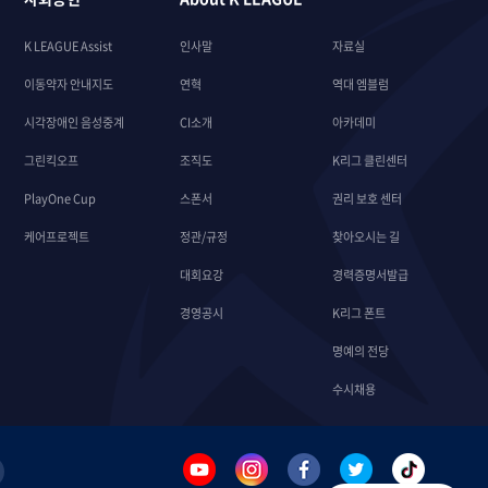
K LEAGUE Assist
인사말
자료실
이동약자 안내지도
연혁
역대 엠블럼
시각장애인 음성중계
CI소개
아카데미
그린킥오프
조직도
K리그 클린센터
PlayOne Cup
스폰서
권리 보호 센터
케어프로젝트
정관/규정
찾아오시는 길
대회요강
경력증명서발급
경영공시
K리그 폰트
명예의 전당
수시채용