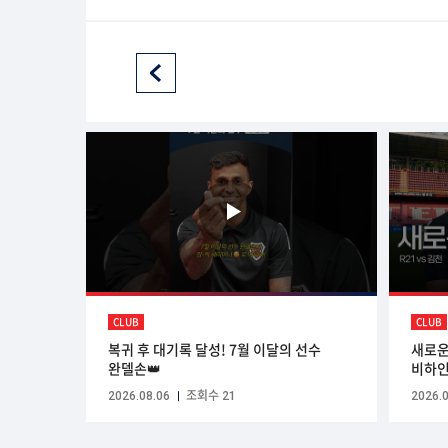
CLUB
CLUB
복귀 후 대기록 달성! 7월 이달의 선수
새로운
완델손👑
비하
2026.08.06
조회수 21
2026.0