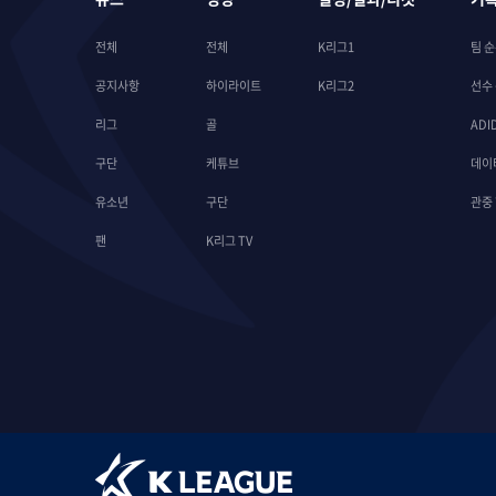
전체
전체
K리그1
팀 
공지사항
하이라이트
K리그2
선수
리그
골
ADI
구단
케튜브
데이
유소년
구단
관중
팬
K리그 TV