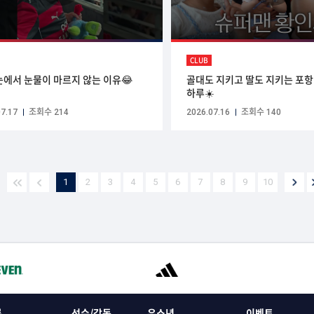
CLUB
눈에서 눈물이 마르지 않는 이유😂
골대도 지키고 딸도 지키는 포
하루☀️
7.17
조회수 214
2026.07.16
조회수 140
1
2
3
4
5
6
7
8
9
10
록
선수/감독
유소년
이벤트