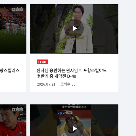
CLUB
포항스틸러스
완자님 응원하는 완자님🫅 포항스틸야드
후반기 홈 개막전 D-4‼️
2026.07.21
조회수 55