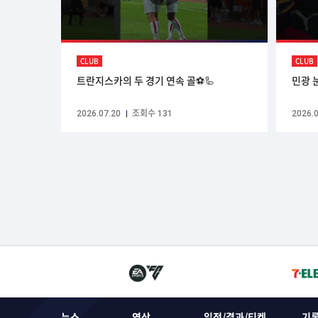
CLUB
CLUB
트란지스카의 두 경기 연속 골⚽️🦾
민광 
2026.07.20
조회수 131
2026.0
뉴스
영상
일정/결과/티켓
기