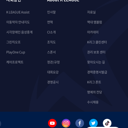
K LEAGUE Assist
인사말
자료실
이동약자 안내지도
연혁
역대 엠블럼
시각장애인 음성중계
CI소개
아카데미
그린킥오프
조직도
K리그 클린센터
PlayOne Cup
스폰서
권리 보호 센터
케어프로젝트
정관/규정
찾아오시는 길
대회요강
경력증명서발급
경영공시
K리그 폰트
명예의 전당
수시채용