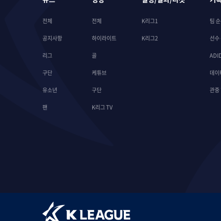
전체
전체
K리그1
팀 
공지사항
하이라이트
K리그2
선수
리그
골
ADI
구단
케튜브
데이
유소년
구단
관중
팬
K리그 TV