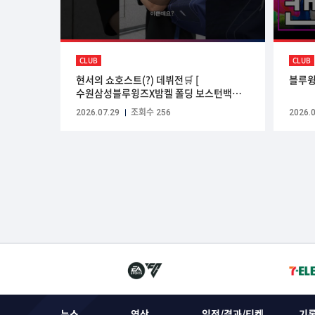
CLUB
CLUB
현서의 쇼호스트(?) 데뷔전🛒 [
블루윙즈
수원삼성블루윙즈X밤켈 폴딩 보스턴백
출시! ]
2026.07.29
조회수 256
2026.0
뉴스
영상
일정/결과/티켓
기