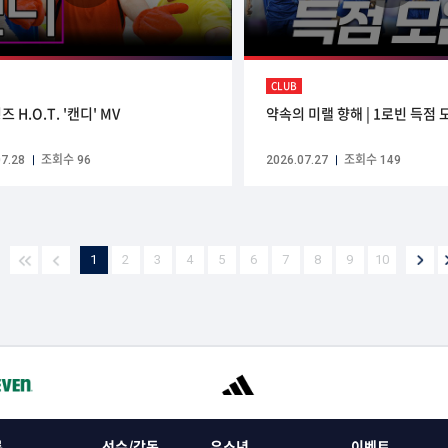
CLUB
 H.O.T. '캔디' MV
약속의 미랠 향해 | 1로빈 득점 
7.28
조회수 96
2026.07.27
조회수 149
1
2
3
4
5
6
7
8
9
10
록
선수/감독
유소년
이벤트