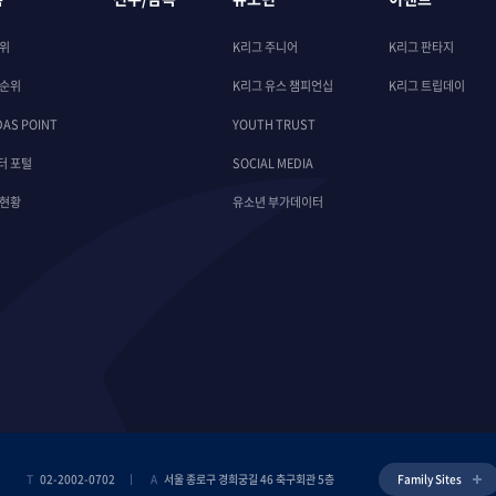
순위
K리그 주니어
K리그 판타지
 순위
K리그 유스 챔피언십
K리그 트립데이
DAS POINT
YOUTH TRUST
터 포털
SOCIAL MEDIA
 현황
유소년 부가데이터
T
02-2002-0702
A
서울 종로구 경희궁길 46 축구회관 5층
Family Sites