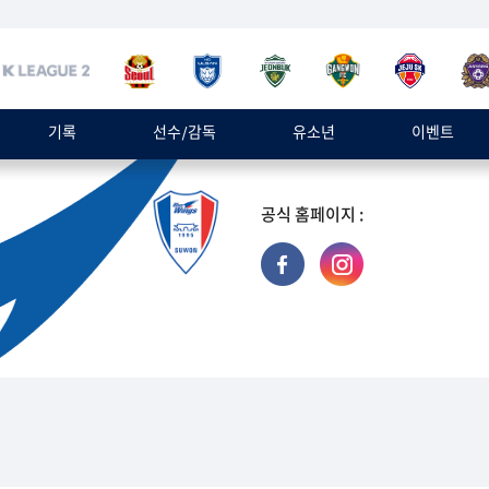
기록
선수/감독
유소년
이벤트
공식 홈페이지 :