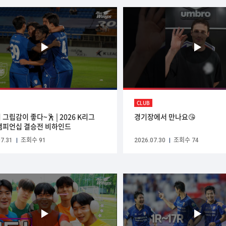
CLUB
그립감이 좋다~🕺 | 2026 K리그
경기장에서 만나요😘
 챔피언십 결승전 비하인드
7.31
조회수 91
2026.07.30
조회수 74