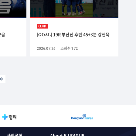
CLUB
모음
[𝐆𝐎𝐀𝐋] 19R 부산전 후반 45+3분 강현묵
2026.07.26
조회수 172
사회공헌
About K LEAGUE