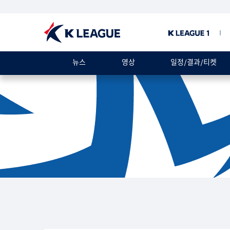
뉴스
영상
일정/결과/티켓