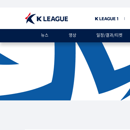
뉴스
영상
일정/결과/티켓