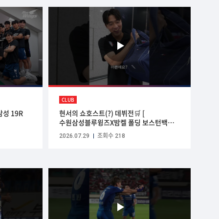
CLUB
성 19R
현서의 쇼호스트(?) 데뷔전🛒 [
수원삼성블루윙즈X밤켈 폴딩 보스턴백
출시! ]
2026.07.29
조회수 218