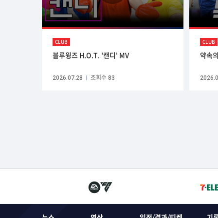
CLUB
CLUB
블루윙즈 H.O.T. '캔디' MV
약속의
2026.07.28
조회수 83
2026.0
뉴스
영상
일정/결과/티켓
기