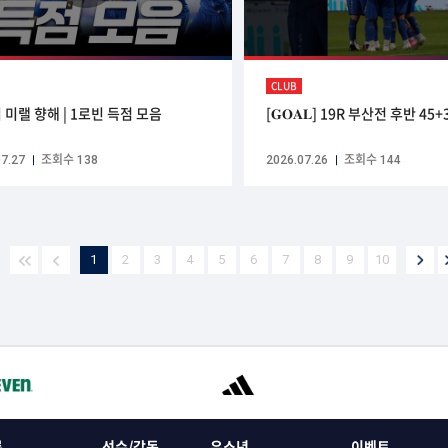
CLUB
 미랠 향해 | 1로빈 득점 모음
[𝐆𝐎𝐀𝐋] 19R 부산전 후반 4
7.27
조회수 138
2026.07.26
조회수 144
1
2
3
4
5
6
7
8
9
10
록
선수/감독
유소년
이벤트