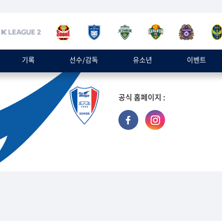
기록
선수/감독
유소년
이벤트
공식 홈페이지 :