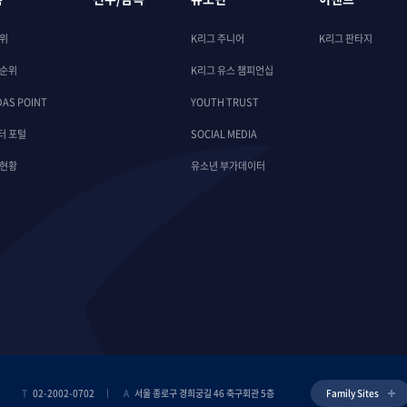
순위
K리그 주니어
K리그 판타지
 순위
K리그 유스 챔피언십
DAS POINT
YOUTH TRUST
터 포털
SOCIAL MEDIA
 현황
유소년 부가데이터
T
02-2002-0702
A
서울 종로구 경희궁길 46 축구회관 5층
Family Sites