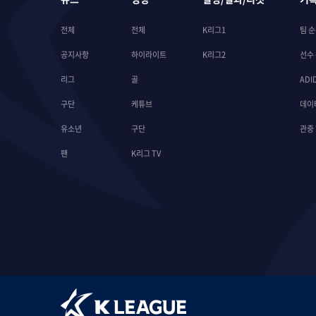
전체
전체
K리그1
팀 
공지사항
하이라이트
K리그2
선수
리그
골
ADI
구단
케튜브
데이
유소년
구단
관중
팬
K리그 TV