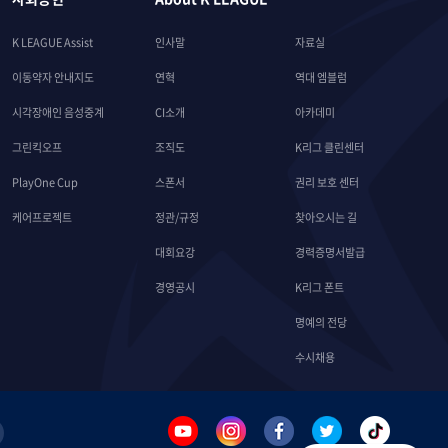
K LEAGUE Assist
인사말
자료실
이동약자 안내지도
연혁
역대 엠블럼
시각장애인 음성중계
CI소개
아카데미
그린킥오프
조직도
K리그 클린센터
PlayOne Cup
스폰서
권리 보호 센터
케어프로젝트
정관/규정
찾아오시는 길
대회요강
경력증명서발급
경영공시
K리그 폰트
명예의 전당
수시채용