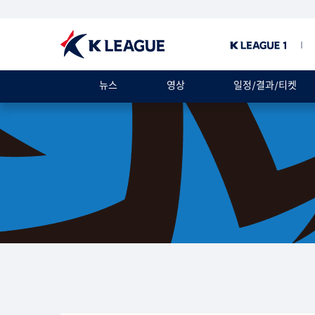
뉴스
영상
일정/결과/티켓