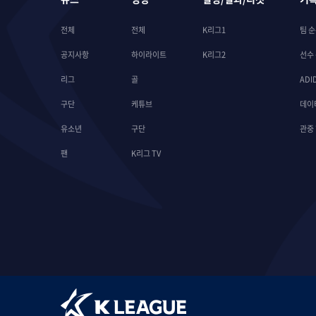
전체
전체
K리그1
팀 
공지사항
하이라이트
K리그2
선수
리그
골
ADI
구단
케튜브
데이
유소년
구단
관중
팬
K리그 TV