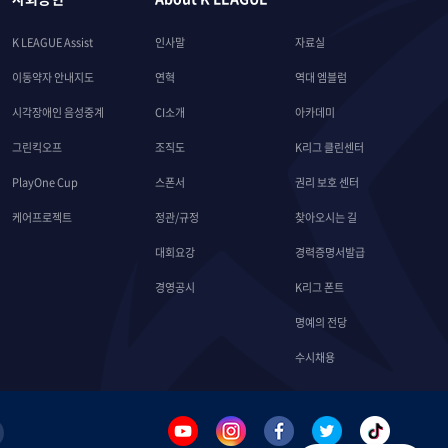
K LEAGUE Assist
인사말
자료실
이동약자 안내지도
연혁
역대 엠블럼
시각장애인 음성중계
CI소개
아카데미
그린킥오프
조직도
K리그 클린센터
PlayOne Cup
스폰서
권리 보호 센터
케어프로젝트
정관/규정
찾아오시는 길
대회요강
경력증명서발급
경영공시
K리그 폰트
명예의 전당
수시채용