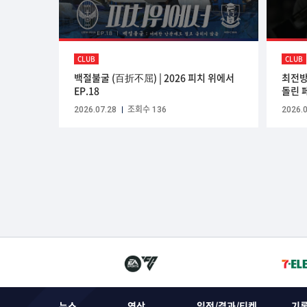
CLUB
CLUB
백절불굴 (百折不屈) | 2026 피치 위에서
최전방
EP.18
돌린 
2026.07.28
조회수 136
2026.0
뉴스
영상
일정/결과/티켓
기