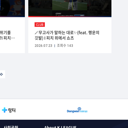
CLUB
분위기를
🪄무고사가 말하는 대로✨(feat. 행운의
I 피치
깃발) I 피치 위에서 쇼츠
2026.07.23
조회수 143
사회공헌
About K LEAGUE