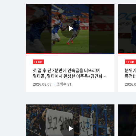
CLUB
CLUB
첫 골 후 단 3분만에 연속골을 터뜨리며
분위기
멀티골, 멀티어시 완성한 이주용+김건희
득점!!
조합💙🖤
2026.08.03
조회수 81
2026.0