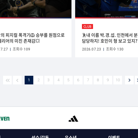
CLUB
의 피지컬 폭격기🦁 승부를 원점으로
🕺내 이름 박.경.섭. 인천에서 
페리어의 미친 존재감💥
담당하지! 호민이 형 보고 있지??
위에서 쇼츠
7.27
조회수 109
2026.07.23
조회수 130
1
2
3
4
5
6
7
8
9
10
록
선수/감독
유소년
이벤트