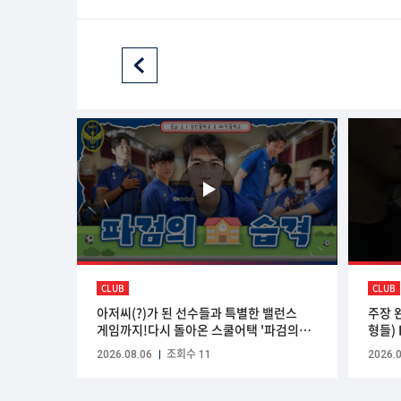
CLUB
CLUB
아저씨(?)가 된 선수들과 특별한 밸런스
주장 
게임까지!다시 돌아온 스쿨어택 '파검의
형들) 
습격'💙🖤 | 삼산중학교, 마전중학교 편
2026.08.06
조회수 11
2026.0