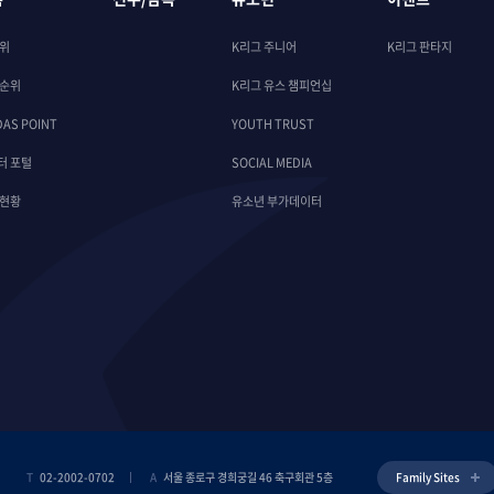
순위
K리그 주니어
K리그 판타지
 순위
K리그 유스 챔피언십
DAS POINT
YOUTH TRUST
터 포털
SOCIAL MEDIA
 현황
유소년 부가데이터
T
02-2002-0702
A
서울 종로구 경희궁길 46 축구회관 5층
Family Sites