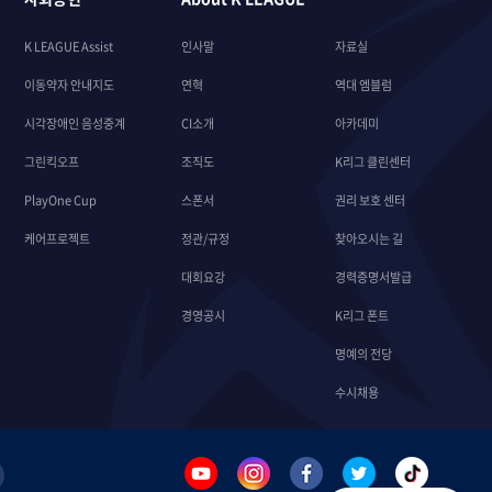
K LEAGUE Assist
인사말
자료실
이동약자 안내지도
연혁
역대 엠블럼
시각장애인 음성중계
CI소개
아카데미
그린킥오프
조직도
K리그 클린센터
PlayOne Cup
스폰서
권리 보호 센터
케어프로젝트
정관/규정
찾아오시는 길
대회요강
경력증명서발급
경영공시
K리그 폰트
명예의 전당
수시채용