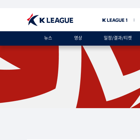
뉴스
영상
일정/결과/티켓