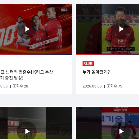
CLUB
표 센터백 변준수! K리그 통산
누가 돌아왔게?
경기 출전 달성!
8.06
조회수 28
2026.08.05
조회수 75