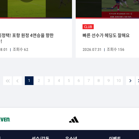
CLUB
이정택! 포항 원정 4연승을 향한
빠른 선수가 헤딩도 잘해요
!
8.01
조회수 62
2026.07.31
조회수 156
1
2
3
4
5
6
7
8
9
10
록
선수/감독
유소년
이벤트