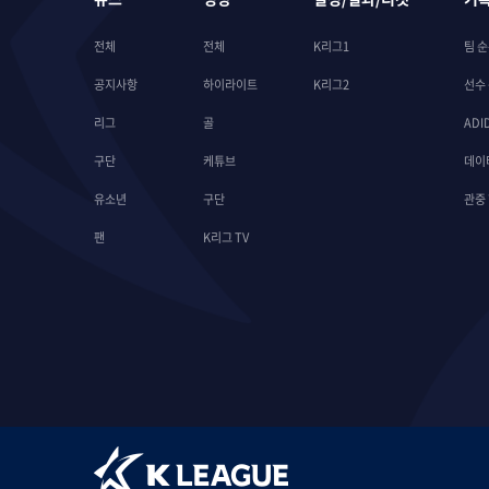
전체
전체
K리그1
팀 
공지사항
하이라이트
K리그2
선수
리그
골
ADI
구단
케튜브
데이
유소년
구단
관중
팬
K리그 TV