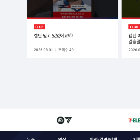
CLUB
CLUB
캡틴 믿고 있었어요🫡
캡틴 
결승골
2026.08.01
조회수 49
2026.0
뉴스
영상
일정/결과/티켓
기