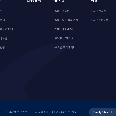
순위
K리그 주니어
K리그 판타지
 순위
K리그 유스 챔피언십
K리그 트립데이
DAS POINT
YOUTH TRUST
터 포털
SOCIAL MEDIA
 현황
유소년 부가데이터
T
02-2002-0702
A
서울 종로구 경희궁길 46 축구회관 5층
Family Sites