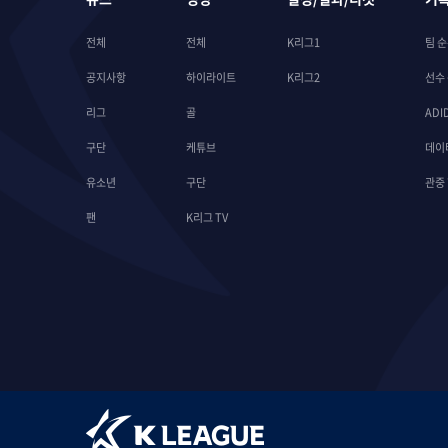
전체
전체
K리그1
팀 
공지사항
하이라이트
K리그2
선수
리그
골
ADI
구단
케튜브
데이
유소년
구단
관중
팬
K리그 TV