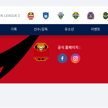
기록
선수/감독
유소년
이벤트
공식 홈페이지 :