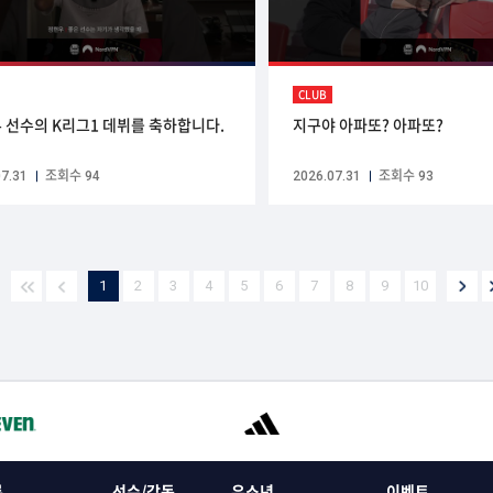
CLUB
 선수의 K리그1 데뷔를 축하합니다.
지구야 아파또? 아파또?
7.31
조회수 94
2026.07.31
조회수 93
1
2
3
4
5
6
7
8
9
10
록
선수/감독
유소년
이벤트