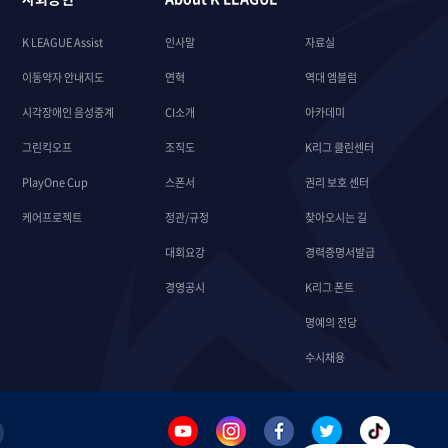
K LEAGUE Assist
인사말
자료실
이동약자 안내지도
연혁
역대 엠블럼
시각장애인 음성중계
CI소개
아카데미
그린킥오프
조직도
K리그 클린센터
PlayOne Cup
스폰서
권리 보호 센터
케어프로젝트
정관/규정
찾아오시는 길
대회요강
경력증명서발급
경영공시
K리그 폰트
명예의 전당
수시채용