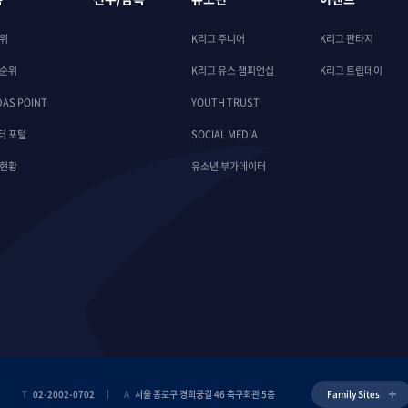
순위
K리그 주니어
K리그 판타지
 순위
K리그 유스 챔피언십
K리그 트립데이
DAS POINT
YOUTH TRUST
터 포털
SOCIAL MEDIA
 현황
유소년 부가데이터
T
02-2002-0702
A
서울 종로구 경희궁길 46 축구회관 5층
Family Sites