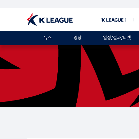
뉴스
영상
일정/결과/티켓